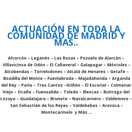
ACTUACIÓN EN TODA LA
COMUNIDAD DE MADRID Y
MAS..
Alcorcón
–
Leganés
–
Las Rozas
–
Pozuelo de Alarcón
–
Villaviciosa de Odón
–
El Cañaveral
–
Galapagar
–
Móstoles
–
Alcobendas
–
Torrelodones
–
Alcalá de Henares
–
Getafe
–
Boadilla del Monte
–
Fuenlabrada
–
Majadahonda
–
Arganda
del Rey
–
Parla
–
Tres Cantos
–
Griñón
–
El Escorial
–
Colmenar
Viejo
–
Ocaña
–
Fuensalida
–
Toledo
–
Illescas
–
Buitrago del
Lozoya
–
Guadalajara
–
Brunete
–
Navalcarnero
–
Valdemoro
–
San Sebastián de los Reyes
–
Valdebebas
–
Aravaca
–
Montecarmelo
y Más….