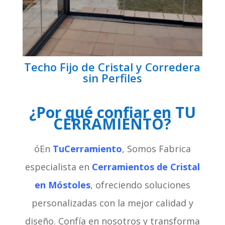
Techo Fijo de Cristal y Corredera
sin Perfiles
¿Por qué confiar en TU
CERRAMIENTO?
óEn
TuCerramiento
, Somos Fabrica
especialista en
Cerramientos de Cristal
en Móstoles
, ofreciendo soluciones
personalizadas con la mejor calidad y
diseño. Confía en nosotros y transforma