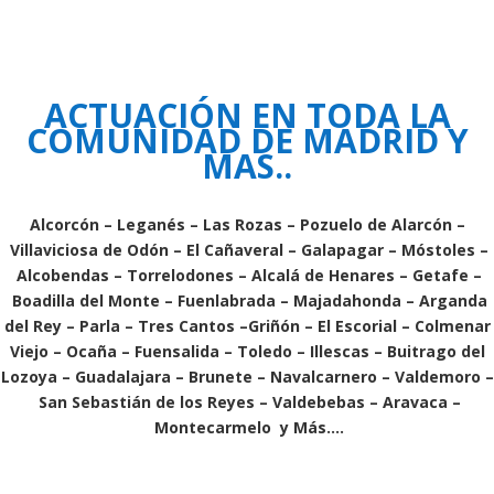
ACTUACIÓN EN TODA LA
COMUNIDAD DE MADRID Y
MAS..
Alcorcón
–
Leganés
–
Las Rozas
–
Pozuelo de Alarcón
–
Villaviciosa de Odón
–
El Cañaveral
–
Galapagar
–
Móstoles
–
Alcobendas
–
Torrelodones
–
Alcalá de Henares
–
Getafe
–
Boadilla del Monte
–
Fuenlabrada
–
Majadahonda
–
Arganda
del Rey
–
Parla
–
Tres Cantos
–
Griñón
–
El Escorial
–
Colmenar
Viejo
–
Ocaña
–
Fuensalida
–
Toledo
–
Illescas
–
Buitrago del
Lozoya
–
Guadalajara
–
Brunete
–
Navalcarnero
–
Valdemoro
–
San Sebastián de los Reyes
–
Valdebebas
–
Aravaca
–
Montecarmelo
y Más….