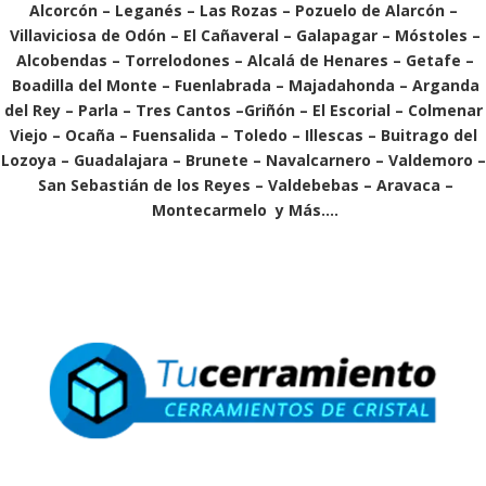
Alcorcón
–
Leganés
–
Las Rozas
–
Pozuelo de Alarcón
–
Villaviciosa de Odón
–
El Cañaveral
–
Galapagar
–
Móstoles
–
Alcobendas
–
Torrelodones
–
Alcalá de Henares
–
Getafe
–
Boadilla del Monte
–
Fuenlabrada
–
Majadahonda
–
Arganda
del Rey
–
Parla
–
Tres Cantos
–
Griñón
–
El Escorial
–
Colmenar
Viejo
–
Ocaña
–
Fuensalida
–
Toledo
–
Illescas
–
Buitrago del
Lozoya
–
Guadalajara
–
Brunete
–
Navalcarnero
–
Valdemoro
–
San Sebastián de los Reyes
–
Valdebebas
–
Aravaca
–
Montecarmelo
y Más….